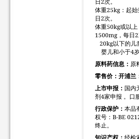
2
日
次。
25kg
体重
：起始
2
日
次。
50kg
体重
或以上
1500mg
2
，每日
20kg
以下的儿
4
婴儿和小于
原料药信息：
原
零售价：开浦兰
上市申报：
国内
4
剂
家申报
。口
行政保护：
本品
B-BE 021
权号：
终止。
知识产权：
经检