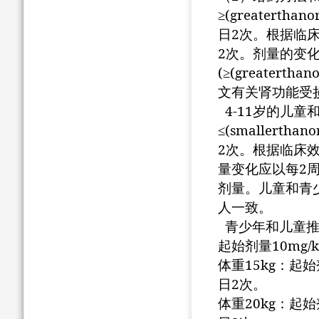
≥(greaterthano
2
日
次。根据临
2
次。剂量的变
(≥(greaterthan
文有关肾功能受
4-11
岁的儿童
≤(smallerthano
2
次。根据临床
2
量变化应以每
剂量。儿童和青
人一致。
青少年和儿童
10mg/k
起始剂量
15kg
体重
：起始
2
日
次。
20kg
体重
：起始