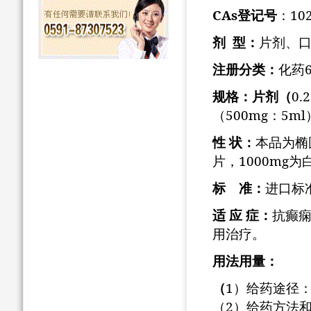
CAs
10
登记号
：
剂
型：
片剂、
注册分类：
化药
0.
规格：片剂（
500mg
5ml
（
：
性
状：
本品为椭
1000mg
片，
为
标 准：
进口标
适
应
症：
抗癫
用治疗。
用法用量：
1
（
）给药途径
2
（
）给药方法